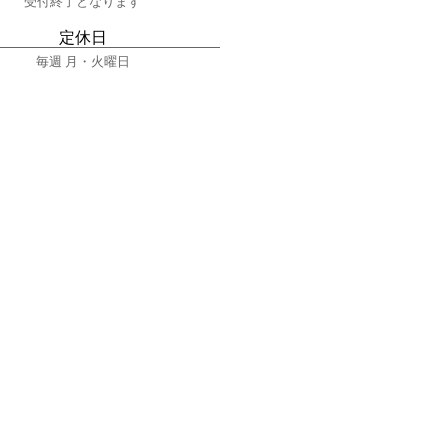
受付終了となります
​定休日
毎週 月・
火曜日