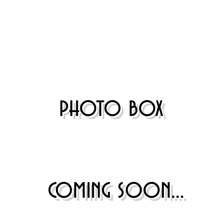
​photo box
​coming soon...